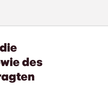
die
owie des
ragten